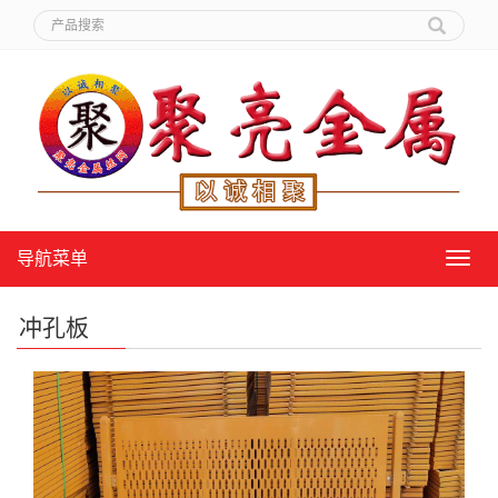
导航菜单
导
航
菜
冲孔板
单