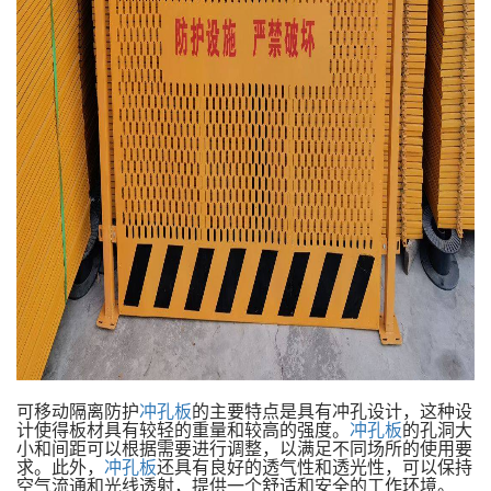
可移动隔离防护
冲孔板
的主要特点是具有冲孔设计，这种设
计使得板材具有较轻的重量和较高的强度。
冲孔板
的孔洞大
小和间距可以根据需要进行调整，以满足不同场所的使用要
求。此外，
冲孔板
还具有良好的透气性和透光性，可以保持
空气流通和光线透射，提供一个舒适和安全的工作环境。