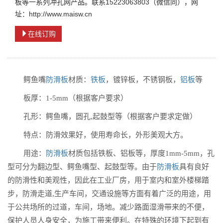
板等一系列冲孔网产品。联系15223063803（微信同），网
址：http://www.maisw.cn
在线订购
鳄鱼嘴
防滑板
材质：
铁板
，镀锌板，不锈钢板，
铝板
等
板厚：
1-5mm（根据客户要求）
孔形：鳄鱼嘴，圆孔
,起鼓型等（根据客户要求定做）
特点：防滑效果好，使用寿命长，外形美观大方。
用途：
防滑板
材质包括铁板、铝板等，厚度
1mm-5mm，孔
型可分为翻边型、鳄鱼嘴型、起鼓型等。由于
防滑板
具有良好
的防滑性和美观性，因此在工业厂房，用于室内和室外楼梯踏
步，防滑走道,生产车间，交通设施等方面有着广泛的用途，用
于公共场所的过道，车间，场地。减少路面湿滑带来的不便，
保护人员人身安全，为施工带来便利。在特殊的环境下起到有